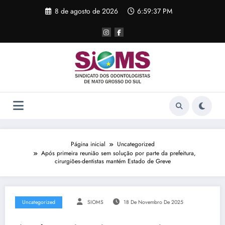
Pular
8 de agosto de 2026
6:59:37 PM
para
o
conteúdo
Página inicial
Uncategorized
Após primeira reunião sem solução por parte da prefeitura,
cirurgiões-dentistas mantém Estado de Greve
Uncategorized
SIOMS
18 De Novembro De 2025