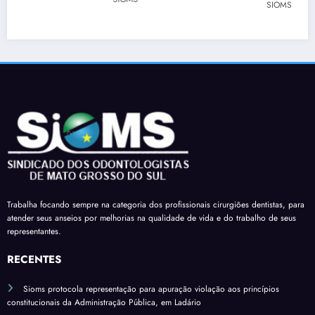
a
para
a a
SIOMS
os
para
barra
Prefe
dos
que
r
ita
cirur
profi
limita
para
giões
ssion
ção
regul
-
ais
em
ariza
denti
de
decla
r
stas é
Dour
raçõe
terço
apro
ados
s de
de
vado
receb
comp
férias
em
am a
areci
sobre
mais
insal
ment
verba
uma
Trabalha focando sempre na categoria dos profissionais cirurgiões dentistas, para
ubrid
o
s
atender seus anseios por melhorias na qualidade de vida e do trabalho de seus
comi
ade
variá
representantes.
ssão
pelo
veis
do
RECENTES
salári
Sena
o
Sioms protocola representação para apuração violação aos princípios
do*
base
constitucionais da Administração Pública, em Ladário