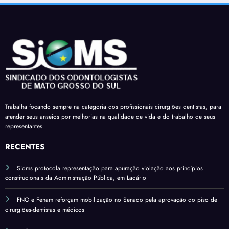
giões
ssion
ção
regul
-
ais
em
ariza
denti
de
decla
r
stas é
Dour
raçõe
terço
apro
ados
s de
de
vado
receb
comp
férias
em
am a
areci
sobre
mais
insal
ment
verba
uma
Trabalha focando sempre na categoria dos profissionais cirurgiões dentistas, para
ubrid
o
s
atender seus anseios por melhorias na qualidade de vida e do trabalho de seus
comi
ade
variá
representantes.
ssão
pelo
veis
do
RECENTES
salári
Sena
o
Sioms protocola representação para apuração violação aos princípios
do*
base
constitucionais da Administração Pública, em Ladário
FNO e Fenam reforçam mobilização no Senado pela aprovação do piso de
cirurgiões-dentistas e médicos