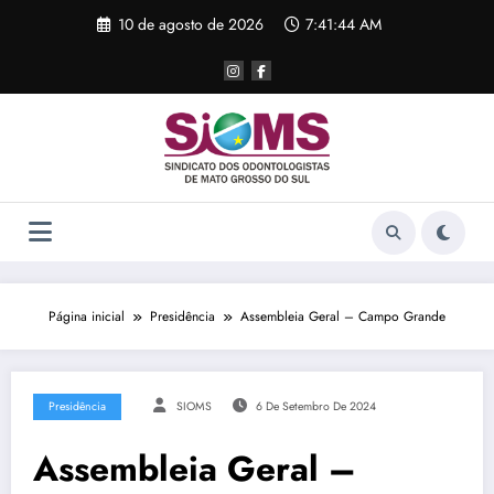
Pular
10 de agosto de 2026
7:41:44 AM
para
o
conteúdo
Página inicial
Presidência
Assembleia Geral – Campo Grande
Presidência
SIOMS
6 De Setembro De 2024
Assembleia Geral –