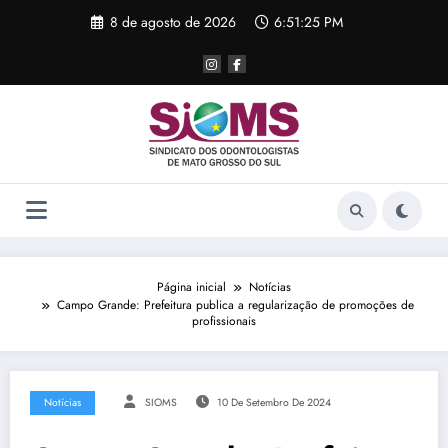
Pular
8 de agosto de 2026
6:51:25 PM
para
o
conteúdo
Página inicial
Notícias
Campo Grande: Prefeitura publica a regularização de promoções de
profissionais
Notícias
SIOMS
10 De Setembro De 2024