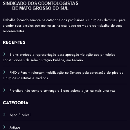
receb
comp
férias
em
am a
areci
sobre
mais
insal
ment
verba
uma
Trabalha focando sempre na categoria dos profissionais cirurgiões dentistas, para
ubrid
o
s
atender seus anseios por melhorias na qualidade de vida e do trabalho de seus
comi
ade
variá
representantes.
ssão
pelo
veis
do
RECENTES
salári
Sena
o
Sioms protocola representação para apuração violação aos princípios
do*
base
constitucionais da Administração Pública, em Ladário
FNO e Fenam reforçam mobilização no Senado pela aprovação do piso de
cirurgiões-dentistas e médicos
Prefeitura não cumpre sentença e Sioms aciona a Justiça mais uma vez
CATEGORIA
Ação Sindical
Artigos