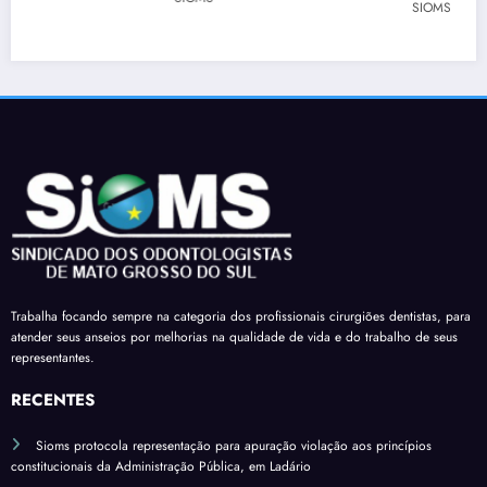
a
para
a a
SIOMS
os
para
barra
Prefe
dos
que
r
ita
cirur
profi
limita
para
giões
ssion
ção
regul
-
ais
em
ariza
denti
de
decla
r
stas é
Dour
raçõe
terço
apro
ados
s de
de
vado
receb
comp
férias
em
am a
areci
sobre
mais
insal
ment
verba
uma
Trabalha focando sempre na categoria dos profissionais cirurgiões dentistas, para
ubrid
o
s
atender seus anseios por melhorias na qualidade de vida e do trabalho de seus
comi
ade
variá
representantes.
ssão
pelo
veis
do
RECENTES
salári
Sena
o
Sioms protocola representação para apuração violação aos princípios
do*
base
constitucionais da Administração Pública, em Ladário