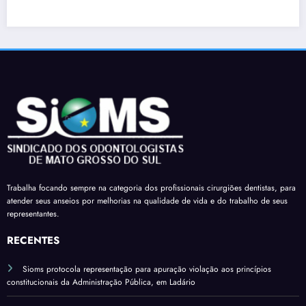
para
barra
Prefe
dos
que
r
ita
cirur
profi
limita
para
giões
ssion
ção
regul
-
ais
em
ariza
denti
de
decla
r
stas é
Dour
raçõe
terço
apro
ados
s de
de
vado
receb
comp
férias
em
am a
areci
sobre
mais
insal
ment
verba
uma
Trabalha focando sempre na categoria dos profissionais cirurgiões dentistas, para
ubrid
o
s
atender seus anseios por melhorias na qualidade de vida e do trabalho de seus
comi
ade
variá
representantes.
ssão
pelo
veis
do
RECENTES
salári
Sena
o
Sioms protocola representação para apuração violação aos princípios
do*
base
constitucionais da Administração Pública, em Ladário