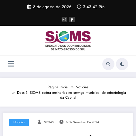
Pular
8 de agosto de 2026
3:43:43 PM
para
o
conteúdo
Página inicial
Notícias
Dossiê: SIOMS cobra melhorias no serviço municipal de odontologia
da Capital
Notícias
SIOMS
6 De Setembro De 2024