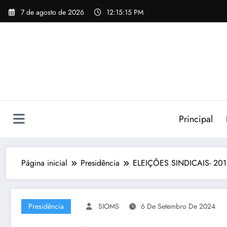
Pular
7 de agosto de 2026
12:15:16 PM
para
o
conteúdo
Principal
Página inicial
Presidência
ELEIÇÕES SINDICAIS- 2
Presidência
SIOMS
6 De Setembro De 2024