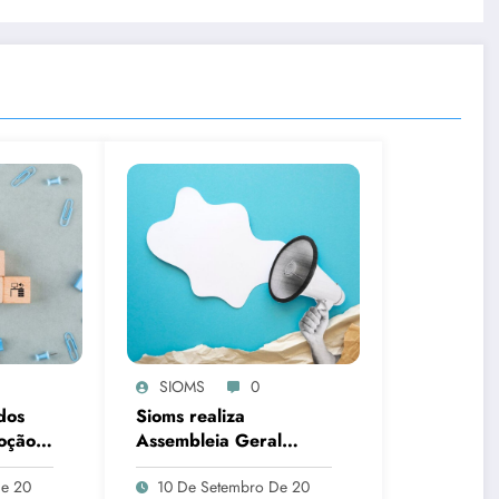
SIOMS
0
dos
Sioms realiza
oção
Assembleia Geral
ações
Extraordinária
De 20
10 De Setembro De 20