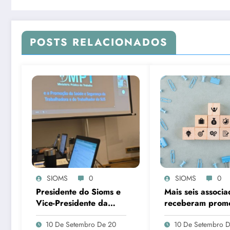
POSTS RELACIONADOS
SIOMS
0
SIOMS
0
Presidente do Sioms e
Mais seis associa
Vice-Presidente da
receberam prom
FNO cumpre agenda
horizontal após 
10 De Setembro De 20
10 De Setembro 
em Brasília
do SIOMS