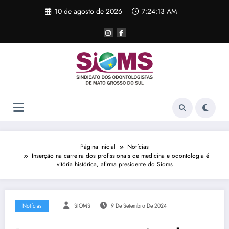
Pular
10 de agosto de 2026
7:24:13 AM
para
o
conteúdo
Página inicial
Notícias
Inserção na carreira dos profissionais de medicina e odontologia é
vitória histórica, afirma presidente do Sioms
Notícias
SIOMS
9 De Setembro De 2024