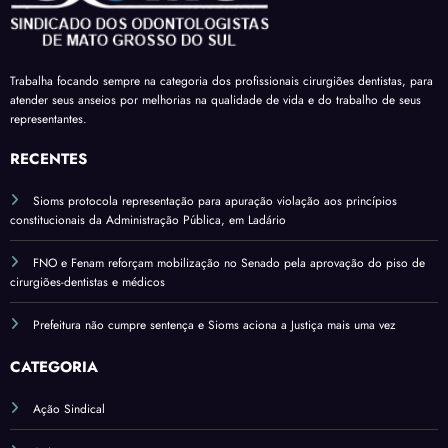
vado
receb
comp
férias
em
am a
areci
sobre
mais
insal
ment
verba
uma
Trabalha focando sempre na categoria dos profissionais cirurgiões dentistas, para
ubrid
o
s
atender seus anseios por melhorias na qualidade de vida e do trabalho de seus
comi
ade
variá
representantes.
ssão
pelo
veis
do
RECENTES
salári
Sena
o
Sioms protocola representação para apuração violação aos princípios
do*
base
constitucionais da Administração Pública, em Ladário
FNO e Fenam reforçam mobilização no Senado pela aprovação do piso de
cirurgiões-dentistas e médicos
Prefeitura não cumpre sentença e Sioms aciona a Justiça mais uma vez
CATEGORIA
Ação Sindical