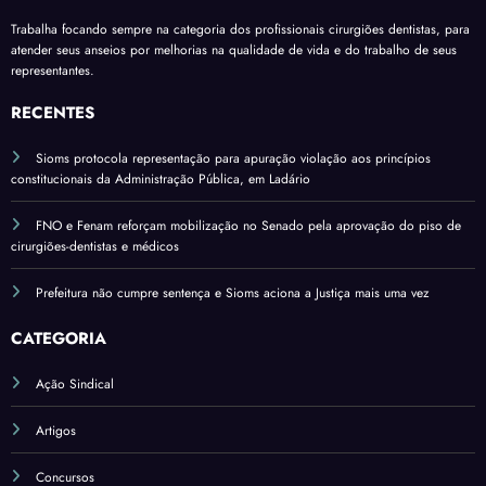
mais
insal
ment
verba
uma
Trabalha focando sempre na categoria dos profissionais cirurgiões dentistas, para
ubrid
o
s
atender seus anseios por melhorias na qualidade de vida e do trabalho de seus
comi
ade
variá
representantes.
ssão
pelo
veis
do
RECENTES
salári
Sena
o
Sioms protocola representação para apuração violação aos princípios
do*
base
constitucionais da Administração Pública, em Ladário
FNO e Fenam reforçam mobilização no Senado pela aprovação do piso de
cirurgiões-dentistas e médicos
Prefeitura não cumpre sentença e Sioms aciona a Justiça mais uma vez
CATEGORIA
Ação Sindical
Artigos
Concursos