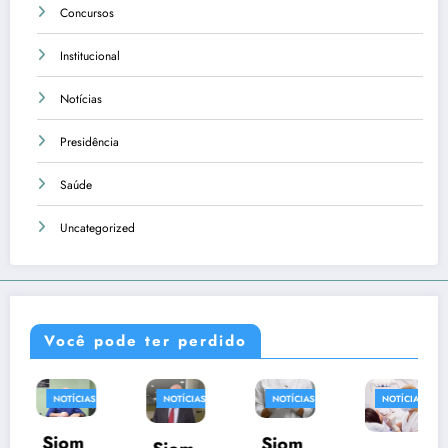
Concursos
Institucional
Notícias
Presidência
Saúde
Uncategorized
Você pode ter perdido
NOTÍCIAS
NOTÍCIAS
NOTÍCIAS
NOTÍCIAS
Siom
Siom