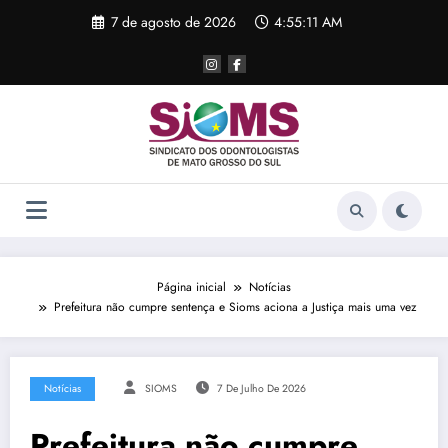
Pular
7 de agosto de 2026
4:55:11 AM
para
o
conteúdo
Página inicial
Notícias
Prefeitura não cumpre sentença e Sioms aciona a Justiça mais uma vez
Notícias
SIOMS
7 De Julho De 2026
Prefeitura não cumpre