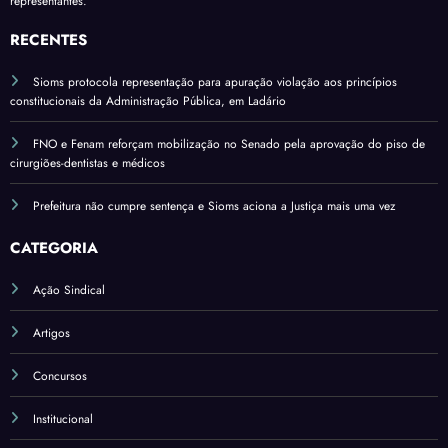
variá
representantes.
ssão
pelo
veis
do
RECENTES
salári
Sena
o
Sioms protocola representação para apuração violação aos princípios
do*
base
constitucionais da Administração Pública, em Ladário
FNO e Fenam reforçam mobilização no Senado pela aprovação do piso de
cirurgiões-dentistas e médicos
Prefeitura não cumpre sentença e Sioms aciona a Justiça mais uma vez
CATEGORIA
Ação Sindical
Artigos
Concursos
Institucional