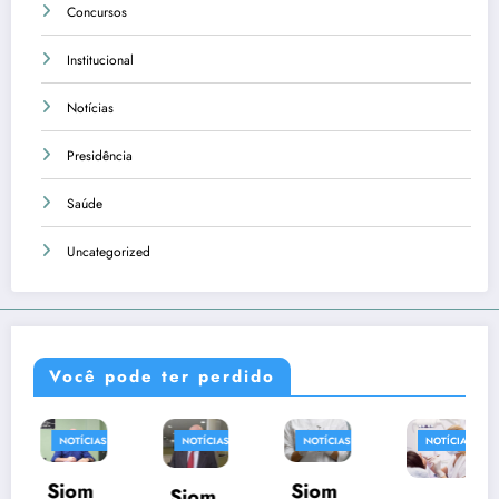
Concursos
Institucional
Notícias
Presidência
Saúde
Uncategorized
Você pode ter perdido
NOTÍCIAS
NOTÍCIAS
NOTÍCIAS
NOTÍCIAS
Siom
Siom
Siom