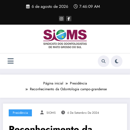
Pular
6 de agosto de 2026
7:46:09 AM
para
o
conteúdo
Página inicial
Presidência
Reconhecimento da Odontologia campo-grandense
Presidência
SIOMS
6 De Setembro De 2024
Reconhecimento da