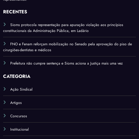
variá
ssão
pelo
veis
do
RECENTES
salári
Sena
o
Sioms protocola representação para apuração violação aos princípios
do*
base
constitucionais da Administração Pública, em Ladário
FNO e Fenam reforçam mobilização no Senado pela aprovação do piso de
cirurgiões-dentistas e médicos
Prefeitura não cumpre sentença e Sioms aciona a Justiça mais uma vez
CATEGORIA
Ação Sindical
Artigos
Concursos
Institucional