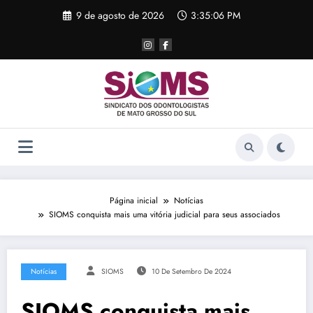
Pular
9 de agosto de 2026
3:35:06 PM
para
o
conteúdo
Página inicial
Notícias
SIOMS conquista mais uma vitória judicial para seus associados
Notícias
SIOMS
10 De Setembro De 2024
SIOMS conquista mais