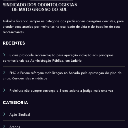
receb
comp
férias
em
am a
areci
sobre
mais
insal
ment
verba
uma
Trabalha focando sempre na categoria dos profissionais cirurgiões dentistas, para
ubrid
o
s
atender seus anseios por melhorias na qualidade de vida e do trabalho de seus
comi
ade
variá
representantes.
ssão
pelo
veis
do
RECENTES
salári
Sena
o
Sioms protocola representação para apuração violação aos princípios
do*
base
constitucionais da Administração Pública, em Ladário
FNO e Fenam reforçam mobilização no Senado pela aprovação do piso de
cirurgiões-dentistas e médicos
Prefeitura não cumpre sentença e Sioms aciona a Justiça mais uma vez
CATEGORIA
Ação Sindical
Artigos