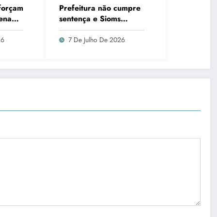
forçam
Prefeitura não cumpre
Senado
sentença e Sioms
o piso
aciona a Justiça mais
tistas
uma vez
26
7 De Julho De 2026