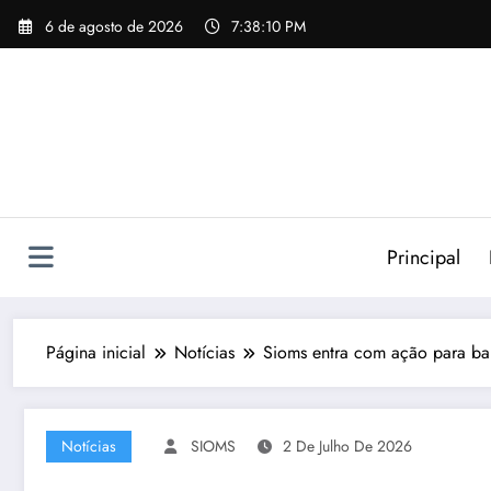
Pular
6 de agosto de 2026
7:38:11 PM
para
o
conteúdo
Principal
Página inicial
Notícias
Sioms entra com ação para ba
Notícias
SIOMS
2 De Julho De 2026