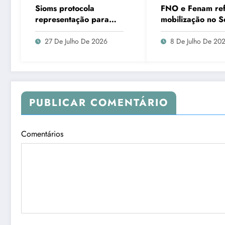
Sioms protocola
FNO e Fenam re
representação para
mobilização no 
apuração violação aos
pela aprovação d
princípios
de cirurgiões-den
27 De Julho De 2026
8 De Julho De 20
constitucionais da
e médicos
Administração Pública,
em Ladário
PUBLICAR COMENTÁRIO
Comentários