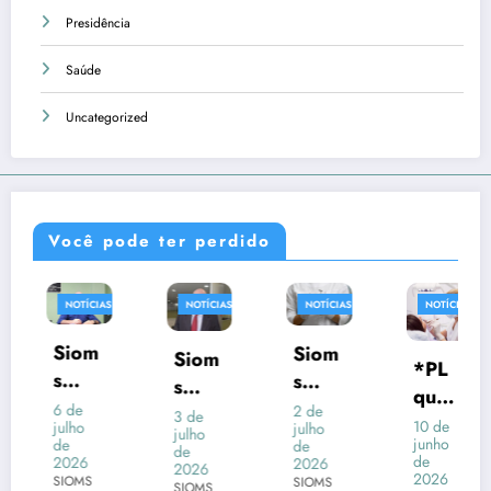
Presidência
Saúde
Uncategorized
Você pode ter perdido
NOTÍCIAS
NOTÍCIAS
NOTÍCIAS
NOTÍCIAS
Siom
Siom
Siom
*PL
s
s
s
que
entra
entra
6 de
move
2 de
3 de
atuali
10 de
julho
julho
na
com
julho
ação
junho
de
de
za
de
justiç
ação
de
2026
2026
contr
2026
salári
2026
SIOMS
SIOMS
a
SIOMS