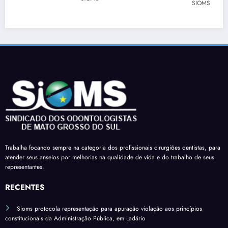
para
a a
SIOMS
os
para
barra
Prefe
dos
que
r
ita
cirur
profi
limita
para
giões
ssion
ção
regul
-
ais
em
ariza
denti
de
decla
r
stas é
Dour
raçõe
terço
apro
ados
s de
de
vado
receb
comp
férias
em
am a
areci
sobre
mais
insal
ment
verba
uma
Trabalha focando sempre na categoria dos profissionais cirurgiões dentistas, para
ubrid
o
s
atender seus anseios por melhorias na qualidade de vida e do trabalho de seus
comi
ade
variá
representantes.
ssão
pelo
veis
do
RECENTES
salári
Sena
o
Sioms protocola representação para apuração violação aos princípios
do*
base
constitucionais da Administração Pública, em Ladário