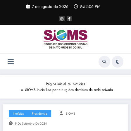
Pular
7 de agosto de 2026
9:52:06 PM
para
o
conteúdo
Página inicial
Notícias
SIOMS inicia luta por cirurgiões dentistas da rede privada
Notícias
Presidência
SIOMS
9 De Setembro De 2024