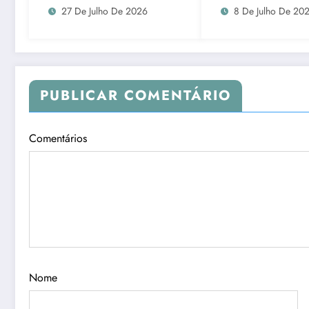
princípios
de cirurgiões-den
27 De Julho De 2026
8 De Julho De 20
constitucionais da
e médicos
Administração Pública,
em Ladário
PUBLICAR COMENTÁRIO
Comentários
Nome