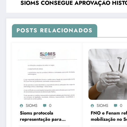
SIOMS CONSEGUE APROVAÇÃO HISTÓ
POSTS RELACIONADOS
SIOMS
0
SIOMS
0
Sioms protocola
FNO e Fenam re
representação para
mobilização no 
apuração violação aos
pela aprovação d