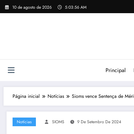
Pular
10 de agosto de 2026
5:03:57 AM
para
o
conteúdo
Principal
Página inicial
Notícias
Sioms vence Sentença de Mérito
Notícias
SIOMS
9 De Setembro De 2024