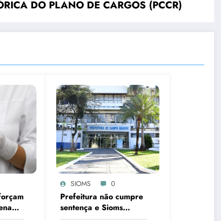
RICA DO PLANO DE CARGOS (PCCR)
SIOMS
0
forçam
Prefeitura não cumpre
Senado
sentença e Sioms
o piso
aciona a Justiça mais