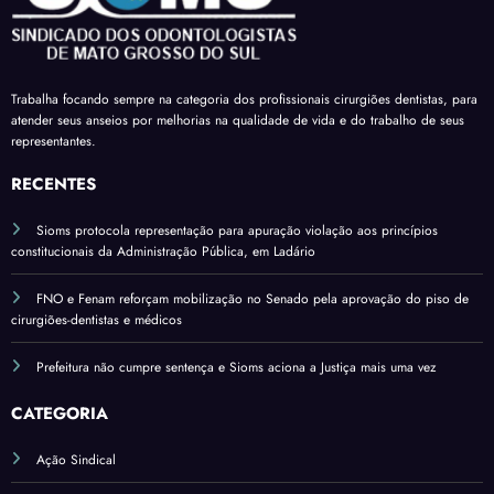
de
vado
receb
comp
férias
em
am a
areci
sobre
mais
insal
ment
verba
uma
Trabalha focando sempre na categoria dos profissionais cirurgiões dentistas, para
ubrid
o
s
atender seus anseios por melhorias na qualidade de vida e do trabalho de seus
comi
ade
variá
representantes.
ssão
pelo
veis
do
RECENTES
salári
Sena
o
Sioms protocola representação para apuração violação aos princípios
do*
base
constitucionais da Administração Pública, em Ladário
FNO e Fenam reforçam mobilização no Senado pela aprovação do piso de
cirurgiões-dentistas e médicos
Prefeitura não cumpre sentença e Sioms aciona a Justiça mais uma vez
CATEGORIA
Ação Sindical