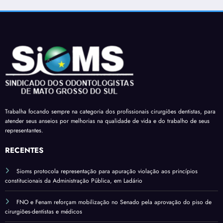
profi
limita
para
giões
ssion
ção
regul
-
ais
em
ariza
denti
de
decla
r
stas é
Dour
raçõe
terço
apro
ados
s de
de
vado
receb
comp
férias
em
am a
areci
sobre
mais
insal
ment
verba
uma
Trabalha focando sempre na categoria dos profissionais cirurgiões dentistas, para
ubrid
o
s
atender seus anseios por melhorias na qualidade de vida e do trabalho de seus
comi
ade
variá
representantes.
ssão
pelo
veis
do
RECENTES
salári
Sena
o
Sioms protocola representação para apuração violação aos princípios
do*
base
constitucionais da Administração Pública, em Ladário
FNO e Fenam reforçam mobilização no Senado pela aprovação do piso de
cirurgiões-dentistas e médicos