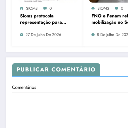
SIOMS
0
SIOMS
0
Sioms protocola
FNO e Fenam re
representação para
mobilização no 
apuração violação aos
pela aprovação d
princípios
de cirurgiões-den
27 De Julho De 2026
8 De Julho De 20
constitucionais da
e médicos
Administração Pública,
em Ladário
PUBLICAR COMENTÁRIO
Comentários