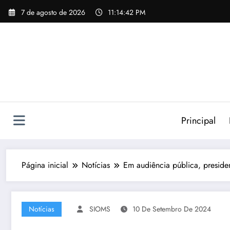
Pular
7 de agosto de 2026
11:14:43 PM
para
o
conteúdo
Principal
Página inicial
Notícias
Em audiência pública, preside
Notícias
SIOMS
10 De Setembro De 2024