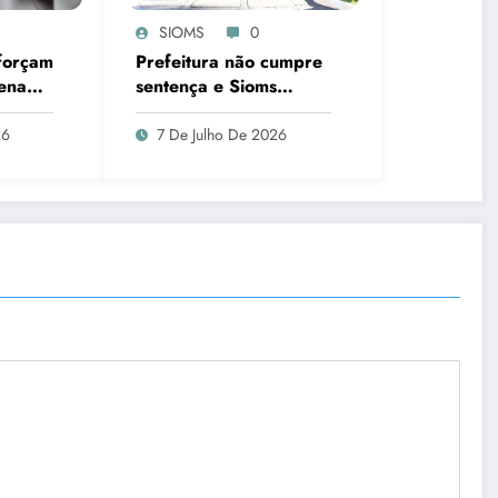
SIOMS
0
forçam
Prefeitura não cumpre
Senado
sentença e Sioms
o piso
aciona a Justiça mais
tistas
uma vez
26
7 De Julho De 2026