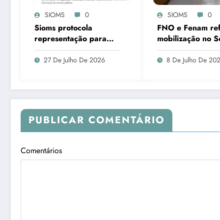
SIOMS
0
SIOMS
0
Sioms protocola
FNO e Fenam re
representação para
mobilização no 
apuração violação aos
pela aprovação d
princípios
de cirurgiões-den
27 De Julho De 2026
8 De Julho De 20
constitucionais da
e médicos
Administração Pública,
em Ladário
PUBLICAR COMENTÁRIO
Comentários