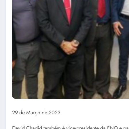
29 de Março de 2023
David Chadid também é vice-presidente da FNO e par