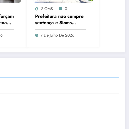
SIOMS
0
forçam
Prefeitura não cumpre
Senado
sentença e Sioms
o piso
aciona a Justiça mais
tistas
uma vez
26
7 De Julho De 2026