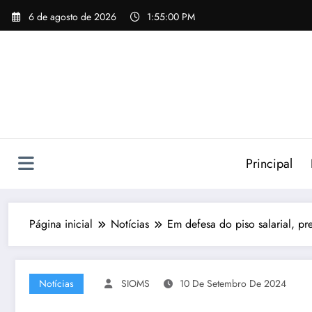
Pular
6 de agosto de 2026
1:55:01 PM
para
o
conteúdo
Principal
Página inicial
Notícias
Em defesa do piso salarial, pr
Notícias
SIOMS
10 De Setembro De 2024